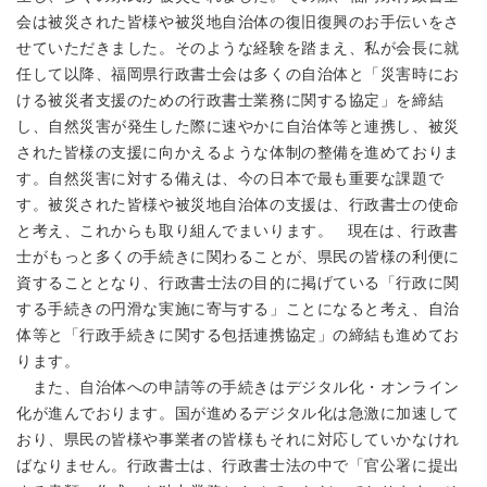
会は被災された皆様や被災地自治体の復旧復興のお手伝いをさ
せていただきました。そのような経験を踏まえ、私が会長に就
任して以降、福岡県行政書士会は多くの自治体と「災害時にお
ける被災者支援のための行政書士業務に関する協定」を締結
し、自然災害が発生した際に速やかに自治体等と連携し、被災
された皆様の支援に向かえるような体制の整備を進めておりま
す。自然災害に対する備えは、今の日本で最も重要な課題で
す。被災された皆様や被災地自治体の支援は、行政書士の使命
と考え、これからも取り組んでまいります。 現在は、行政書
士がもっと多くの手続きに関わることが、県民の皆様の利便に
資することとなり、行政書士法の目的に掲げている「行政に関
する手続きの円滑な実施に寄与する」ことになると考え、自治
体等と「行政手続きに関する包括連携協定」の締結も進めてお
ります。
また、自治体への申請等の手続きはデジタル化・オンライン
化が進んでおります。国が進めるデジタル化は急激に加速して
おり、県民の皆様や事業者の皆様もそれに対応していかなけれ
ばなりません。行政書士は、行政書士法の中で「官公署に提出