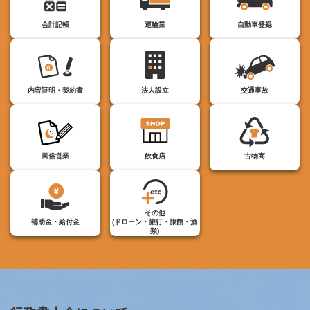
会計記帳
運輸業
自動車登録
内容証明・契約書
法人設立
交通事故
風俗営業
飲食店
古物商
その他
補助金・給付金
(ドローン・旅行・旅館・酒
類)