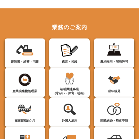
業務のご案内
建設業・経審・宅建
遺言・相続
農地転用・開発許可
福祉関連事業
産業廃棄物処理業
成年後見
(障がい・保育・社福)
在留資格(ビザ)
外国人雇用
国際結婚・帰化申請